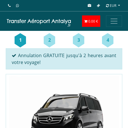
EUR
0.00 €
1
2
3
4
Annulation GRATUITE jusqu'à 2 heures avant
votre voyage!