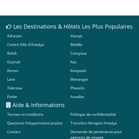
Les Destinations & Hôtels Les Plus Populaires
Adrasan
Alanya
Centre Ville d'Antalya
Beldibi
Belek
Camyuva
Goynuk
Kas
Kemer
Konyaalti
Lara
Manavgat
Tekirova
Phaselis
Finike
Avsallar
Aide & Informations
Termes et conditions
Politique de confidentialité
Questions fréquemment posées
Transfert Aéroport Antalya
Contact
Demande de partenariat pour
agences de voyage