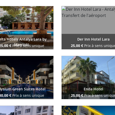
Reserve maintenant
Reserve maintenant
lta Hotels Antalya Lara by
Der Inn Hotel Lara
Marriott
25,00 €
Prix à sens unique
25,00 €
Prix à sens uniqu
Reserve maintenant
Reserve maintenant
lysium Green Suites Hotel
Enda Hotel
30,00 €
Prix à sens unique
25,00 €
Prix à sens uniqu
Reserve maintenant
Reserve maintenant