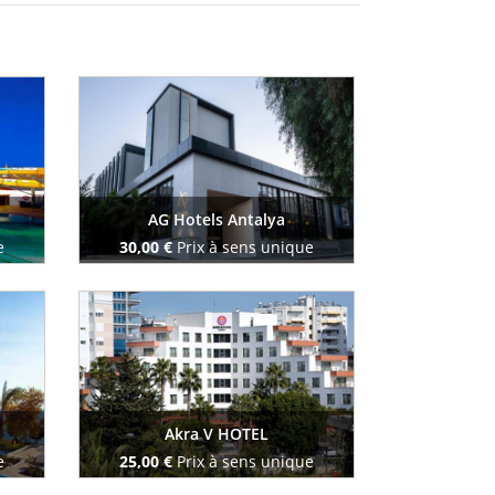
AG Hotels Antalya
e
30,00 €
Prix à sens unique
Reserve maintenant
Akra V HOTEL
e
25,00 €
Prix à sens unique