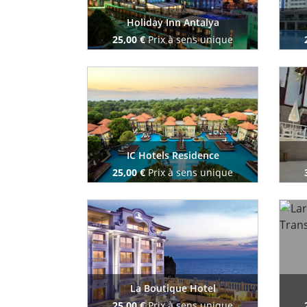
Holiday Inn Antalya
25,00 €
Prix à sens unique
Reserve maintenant
IC Hotels Residence
25,00 €
Prix à sens unique
Reserve maintenant
La Boutique Hotel
25,00 €
Prix à sens unique