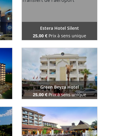
Estera Hotel Silent
e
25,00 €
Prix à sens unique
Reserve maintenant
Green Beyza Hotel
e
25,00 €
Prix à sens unique
Reserve maintenant