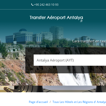
+90 242 463 10 93
Lara transfert en tax
Page d'accueil
Tous Les Hôtels et Les Régions d' Antaly