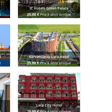
IC Hotels Green Palace
e
25,00 €
Prix à sens unique
Reserve maintenant
l
Kervansaray Lara Hotel
e
25,00 €
Prix à sens unique
Reserve maintenant
Lara City Hotel
e
25,00 €
Prix à sens unique