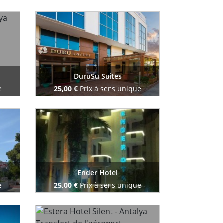
Reserve maintenant
DuruSu Suites
e
25,00 €
Prix à sens unique
Reserve maintenant
Ender Hotel
e
25,00 €
Prix à sens unique
Reserve maintenant