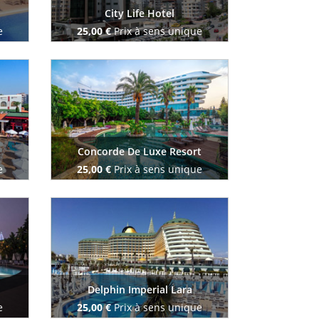
City Life Hotel
e
25,00 €
Prix à sens unique
Reserve maintenant
Concorde De Luxe Resort
e
25,00 €
Prix à sens unique
Reserve maintenant
Delphin Imperial Lara
e
25,00 €
Prix à sens unique