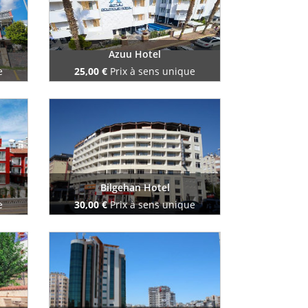
Azuu Hotel
e
25,00 €
Prix à sens unique
Reserve maintenant
Bilgehan Hotel
e
30,00 €
Prix à sens unique
Reserve maintenant