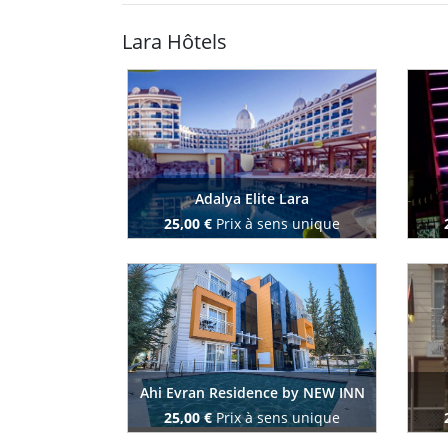
Lara Hôtels
Adalya Elite Lara
25,00 €
Prix à sens unique
Reserve maintenant
Ahi Evran Residence by NEW INN
25,00 €
Prix à sens unique