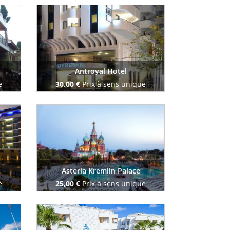
Reserve maintenant
Antroyal Hotel
e
30,00 €
Prix à sens unique
Reserve maintenant
Asteria Kremlin Palace
e
25,00 €
Prix à sens unique
Reserve maintenant