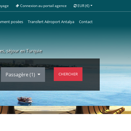
oyage
Connexion au portail agence
EUR
(€)
mment posées
Transfert Aéroport Antalya
Contact
les, séjour en Turquie
Passagère (
1
)
CHERCHER