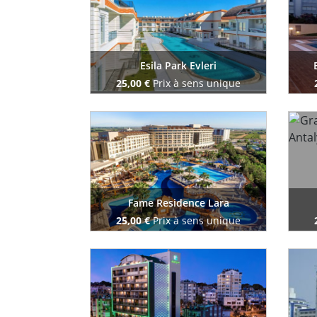
Esila Park Evleri
25,00 €
Prix à sens unique
Reserve maintenant
Fame Residence Lara
25,00 €
Prix à sens unique
Reserve maintenant