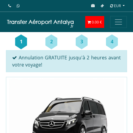
EUR
0.00 €
1
2
3
4
Annulation GRATUITE jusqu'à 2 heures avant
votre voyage!