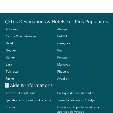
Les Destinations & Hôtels Les Plus Populaires
Adrasan
Alanya
Centre Ville d'Antalya
Beldibi
Belek
Camyuva
Goynuk
Kas
Kemer
Konyaalti
Lara
Manavgat
Tekirova
Phaselis
Finike
Avsallar
Aide & Informations
Termes et conditions
Politique de confidentialité
Questions fréquemment posées
Transfert Aéroport Antalya
Contact
Demande de partenariat pour
agences de voyage