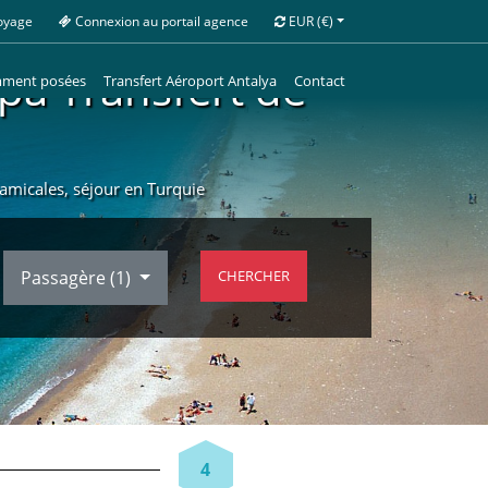
oyage
Connexion au portail agence
EUR
(€)
Spa Transfert de
mment posées
Transfert Aéroport Antalya
Contact
s amicales, séjour en Turquie
Passagère (
1
)
CHERCHER
4