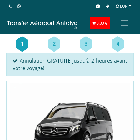
EUR
0.00 €
1
2
3
4
Annulation GRATUITE jusqu'à 2 heures avant
votre voyage!