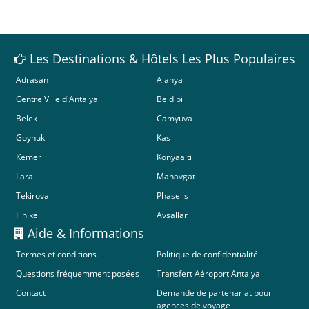
Les Destinations & Hôtels Les Plus Populaires
Adrasan
Alanya
Centre Ville d'Antalya
Beldibi
Belek
Camyuva
Goynuk
Kas
Kemer
Konyaalti
Lara
Manavgat
Tekirova
Phaselis
Finike
Avsallar
Aide & Informations
Termes et conditions
Politique de confidentialité
Questions fréquemment posées
Transfert Aéroport Antalya
Contact
Demande de partenariat pour
agences de voyage