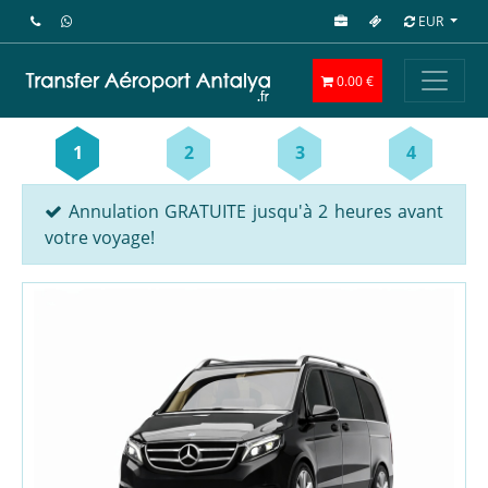
EUR
0.00 €
1
2
3
4
Annulation GRATUITE jusqu'à 2 heures avant
votre voyage!