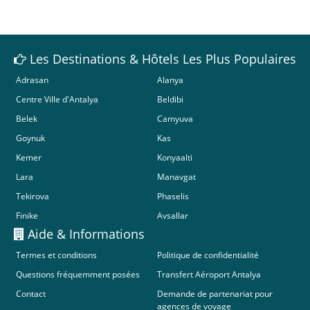
Les Destinations & Hôtels Les Plus Populaires
Adrasan
Alanya
Centre Ville d'Antalya
Beldibi
Belek
Camyuva
Goynuk
Kas
Kemer
Konyaalti
Lara
Manavgat
Tekirova
Phaselis
Finike
Avsallar
Aide & Informations
Termes et conditions
Politique de confidentialité
Questions fréquemment posées
Transfert Aéroport Antalya
Contact
Demande de partenariat pour
agences de voyage