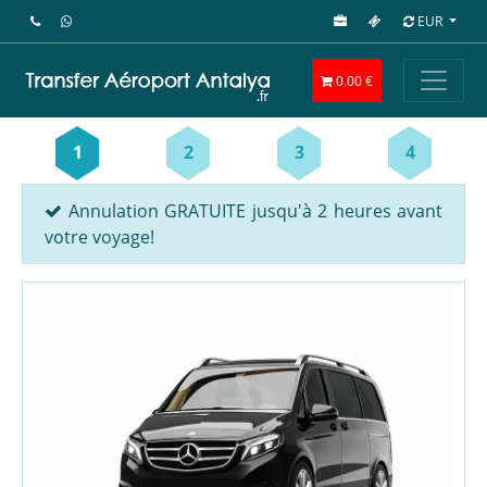
EUR
0.00 €
1
2
3
4
Annulation GRATUITE jusqu'à 2 heures avant
votre voyage!