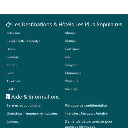
Les Destinations & Hôtels Les Plus Populaires
Adrasan
Alanya
Centre Ville d'Antalya
Beldibi
Belek
Camyuva
Goynuk
Kas
Kemer
Konyaalti
Lara
Manavgat
Tekirova
Phaselis
Finike
Avsallar
Aide & Informations
Termes et conditions
Politique de confidentialité
Questions fréquemment posées
Transfert Aéroport Antalya
Contact
Demande de partenariat pour
agences de voyage