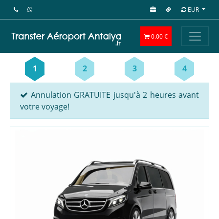
EUR
0.00 €
1
2
3
4
Annulation GRATUITE jusqu'à 2 heures avant
votre voyage!