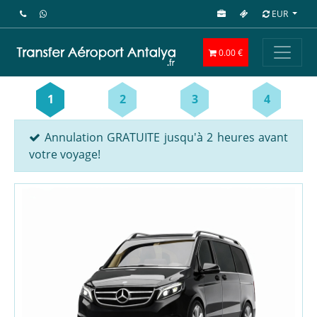
EUR
0.00 €
1
2
3
4
Annulation GRATUITE jusqu'à 2 heures avant
votre voyage!