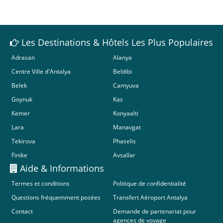
Les Destinations & Hôtels Les Plus Populaires
Adrasan
Alanya
Centre Ville d'Antalya
Beldibi
Belek
Camyuva
Goynuk
Kas
Kemer
Konyaalti
Lara
Manavgat
Tekirova
Phaselis
Finike
Avsallar
Aide & Informations
Termes et conditions
Politique de confidentialité
Questions fréquemment posées
Transfert Aéroport Antalya
Contact
Demande de partenariat pour
agences de voyage