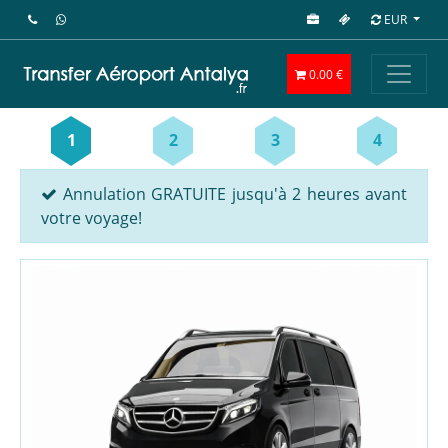
EUR
0.00 €
1
2
3
4
Annulation GRATUITE jusqu'à 2 heures avant
votre voyage!