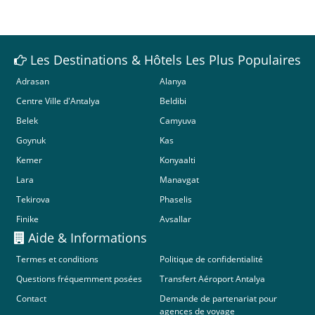
Les Destinations & Hôtels Les Plus Populaires
Adrasan
Alanya
Centre Ville d'Antalya
Beldibi
Belek
Camyuva
Goynuk
Kas
Kemer
Konyaalti
Lara
Manavgat
Tekirova
Phaselis
Finike
Avsallar
Aide & Informations
Termes et conditions
Politique de confidentialité
Questions fréquemment posées
Transfert Aéroport Antalya
Contact
Demande de partenariat pour
agences de voyage