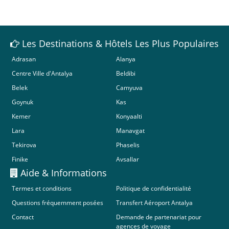
Les Destinations & Hôtels Les Plus Populaires
Adrasan
Alanya
Centre Ville d'Antalya
Beldibi
Belek
Camyuva
Goynuk
Kas
Kemer
Konyaalti
Lara
Manavgat
Tekirova
Phaselis
Finike
Avsallar
Aide & Informations
Termes et conditions
Politique de confidentialité
Questions fréquemment posées
Transfert Aéroport Antalya
Contact
Demande de partenariat pour
agences de voyage