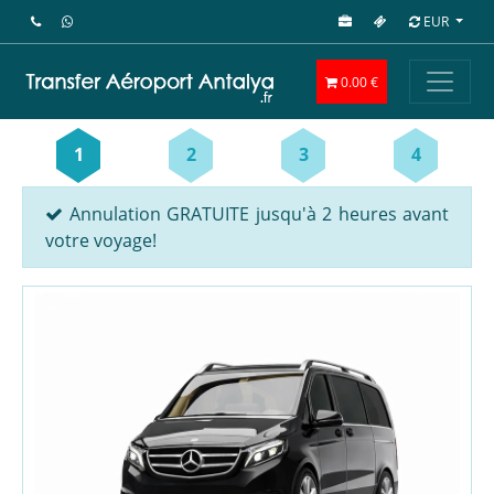
EUR
0.00 €
1
2
3
4
Annulation GRATUITE jusqu'à 2 heures avant
votre voyage!