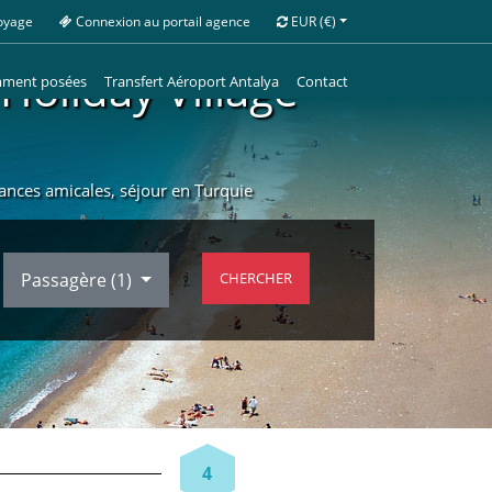
oyage
Connexion au portail agence
EUR
(€)
 Holiday Village
mment posées
Transfert Aéroport Antalya
Contact
acances amicales, séjour en Turquie
Passagère (
1
)
CHERCHER
4