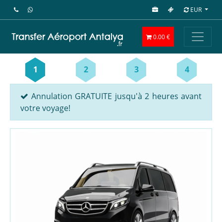
EUR
0.00 €
1
2
3
4
Annulation GRATUITE jusqu'à 2 heures avant
votre voyage!