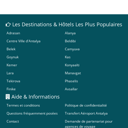
Les Destinations & Hôtels Les Plus Populaires
Adrasan
Alanya
Centre Ville d'Antalya
Beldibi
Belek
Camyuva
Goynuk
Kas
Kemer
Konyaalti
Lara
Manavgat
Tekirova
Phaselis
Finike
Avsallar
Aide & Informations
Termes et conditions
Politique de confidentialité
Questions fréquemment posées
Transfert Aéroport Antalya
Contact
Demande de partenariat pour
agences de voyage