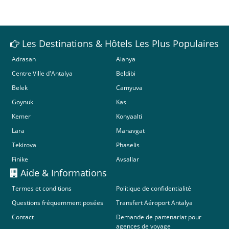
Les Destinations & Hôtels Les Plus Populaires
Adrasan
Alanya
Centre Ville d'Antalya
Beldibi
Belek
Camyuva
Goynuk
Kas
Kemer
Konyaalti
Lara
Manavgat
Tekirova
Phaselis
Finike
Avsallar
Aide & Informations
Termes et conditions
Politique de confidentialité
Questions fréquemment posées
Transfert Aéroport Antalya
Contact
Demande de partenariat pour
agences de voyage