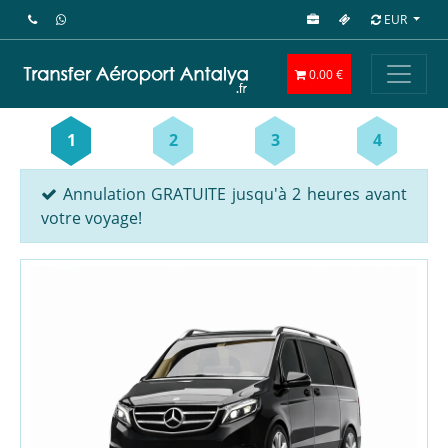
EUR
0.00 €
1
2
3
4
Annulation GRATUITE jusqu'à 2 heures avant
votre voyage!