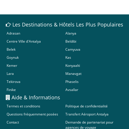
Les Destinations & Hôtels Les Plus Populaires
Adrasan
Alanya
Centre Ville d'Antalya
Beldibi
Belek
Camyuva
Goynuk
Kas
Kemer
Konyaalti
Lara
Manavgat
Tekirova
Phaselis
Finike
Avsallar
Aide & Informations
Termes et conditions
Politique de confidentialité
Questions fréquemment posées
Transfert Aéroport Antalya
Contact
Demande de partenariat pour
agences de voyage