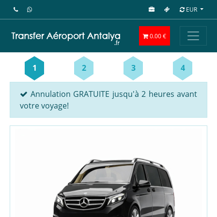
EUR
0.00 €
1
2
3
4
Annulation GRATUITE jusqu'à 2 heures avant
votre voyage!