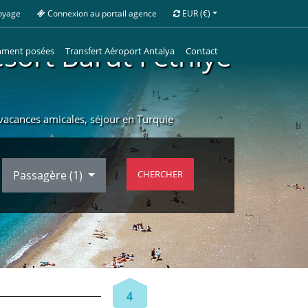
oyage
Connexion au portail agence
EUR
(€)
sort Barut Fethiye
mment posées
Transfert Aéroport Antalya
Contact
t vacances amicales, séjour en Turquie
Passagère (
1
)
CHERCHER
4