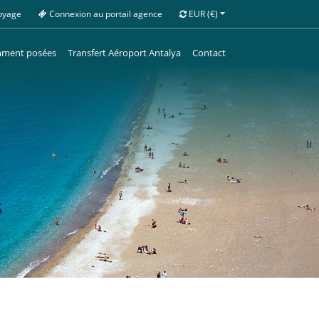
oyage
Connexion au portail agence
EUR
(€)
mment posées
Transfert Aéroport Antalya
Contact
s